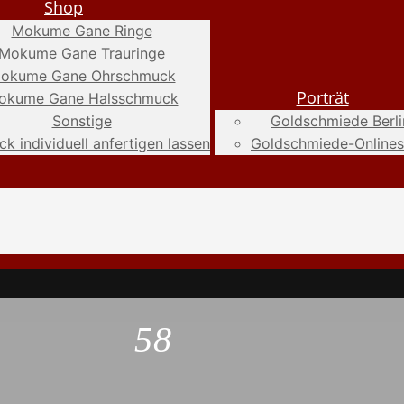
Shop
Mokume Gane Ringe
Mokume Gane Trauringe
okume Gane Ohrschmuck
Porträt
okume Gane Halsschmuck
Sonstige
Goldschmiede Berli
k individuell anfertigen lassen
Goldschmiede-Online
58