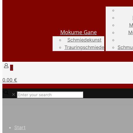
M
Mokume Gane
M
Schmiedekunst
Trauringschmiede
Schmuc
0
0,00 €
✕
Start