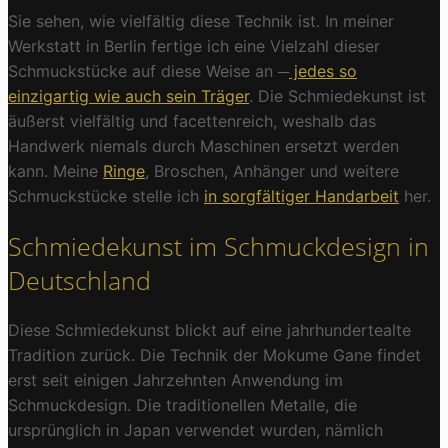
Sie sehen, wie vielfältig diese Technik ist. In meiner
Werkstatt in Berlin fertige ich eine Vielzahl dieser
Schmuckstücke auf diese Weise an ─
jedes so
einzigartig wie auch sein Träger
. Die Schmiedekunst ist
äußerst vielfältig und facettenreich, weshalb das
Handwerk niemals durch Maschinen ersetzt werden
kann. Meine
Ringe
, Broschen, Anhänger und weitere
Schmuckstücke stelle ich
in sorgfältiger Handarbeit
her.
Schmiedekunst im Schmuckdesign in
Deutschland
Diese Schmiedekunst blickt auf eine jahrhundertealte
Tradition zurück. Die Technik der Mokume Gane findet
erst seit einigen Jahrzehnten Anwendung im
Schmuckdesign. Die traditionellen Metalle, die
ursprünglich in Japan verwendet wurden, nämlich