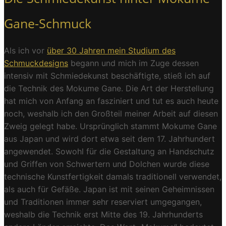
Gane-Schmuck
Als ich vor
über 30 Jahren mein Studium des
Schmuckdesigns
begann und mich im Zuge dessen
intensiv mit Schmiedekunst beschäftigte, stieß ich auf
die Technik des Mokume Gane. Die Art der Herstellung
hat mich von Anfang an fasziniert und tut es auch heute
noch, weshalb ich den Großteil meiner Arbeit auf diesen
Zweig gelegt habe. Ursprünglich stammt Mokume Gane
aus Japan und wird dort etwa seit dem 17. Jahrhundert
angewendet. Sowohl für die Gestaltung an Handschutz
und Griffen von Schwertern und Dolchen wurde diese
technische Kunstfertigkeit damals traditionell verwendet,
als auch für Gefäße. Japan ist mit seinen Geheimnissen
und Traditionen immer sehr reserviert umgegangen,
weshalb die Technik erst Mitte des 19. Jahrhunderts