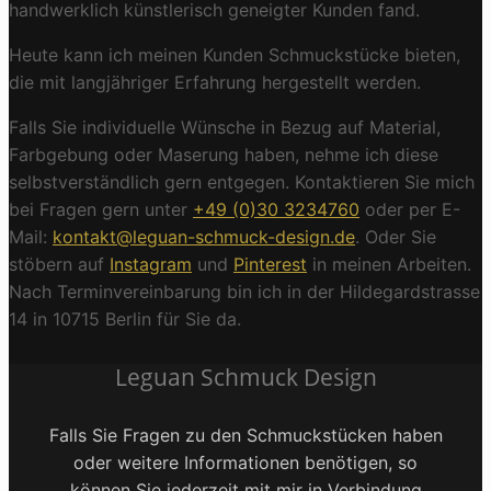
handwerklich künstlerisch geneigter Kunden fand.
Heute kann ich meinen Kunden Schmuckstücke bieten,
die mit langjähriger Erfahrung hergestellt werden.
Falls Sie individuelle Wünsche in Bezug auf Material,
Farbgebung oder Maserung haben, nehme ich diese
selbstverständlich gern entgegen. Kontaktieren Sie mich
bei Fragen gern unter
+49 (0)30 3234760
oder per E-
Mail:
kontakt@leguan-schmuck-design.de
. Oder Sie
stöbern auf
Instagram
und
Pinterest
in meinen Arbeiten.
Nach Terminvereinbarung bin ich in der Hildegardstrasse
14 in 10715 Berlin für Sie da.
Leguan Schmuck Design
Falls Sie Fragen zu den Schmuckstücken haben
oder weitere Informationen benötigen, so
können Sie jederzeit mit mir in Verbindung