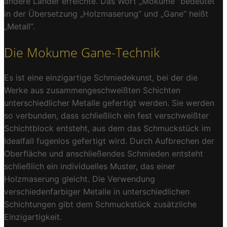
andere Länder erreichte. Das Wort „Mokume“ bedeutet
in der Übersetzung „Holzmaserung“ und „Gane“ heißt
„Metall“.
Die Mokume Gane-Technik
Es ist eine einzigartige Schmiedekunst, bei der die
Werke aus zusammengeschweißten Schichten
unterschiedlicher Metalle gefertigt werden. Sie werden
so verbunden, dass schließlich ein fest verschweißter
Schichtblock entsteht, aus dem das Schmuckstück im
Idealfall fugenlos gefertigt wird. Durch Aufbrechen der
Oberfläche und anschließendes Schmieden entsteht
schließlich ein individuelles Muster, das einer
Holzmaserung gleicht. Die Verwendung
verschiedenfarbiger Metalle in unterschiedlichen
Schichtungen gibt dem Schmuckstück zusätzliche
Einzigartigkeit.