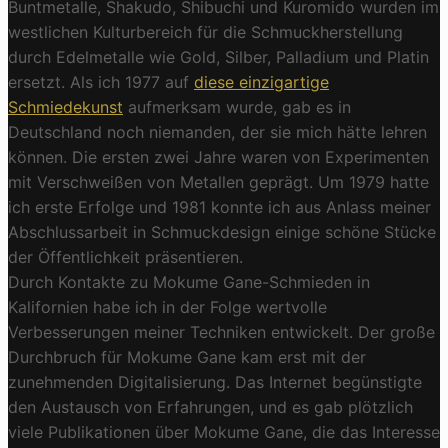
Buntmetalle, Shakudo, Shibuchi und Kuromido wurden im
westlichen Kulturbereich für die Schmuckherstellung
durch Edelmetalle wie Gold, Silber, Palladium und Platin
ersetzt. Als ich 1977 auf
diese einzigartige
Schmiedekunst
aufmerksam wurde, gab es in
Deutschland noch niemanden, der sie mich hätte lehren
können. Die ersten zwei Jahre waren von Experimenten
mit Verschweißen von Metallen geprägt. Um 1979 hatte
ich erste Erfolge und 1981 konnte ich aus Anlass meiner
Abschlussarbeit in Schmuckdesign einige schöne Stücke
der Öffentlichkeit präsentieren.
Durch Kontakte zu Mokume Gane-Schmieden in
Kalifornien habe ich in der Folge wertvolle
Verbesserungen meiner Techniken entwickelt. Der große
Durchbruch für Mokume Gane kam erst mit der
zunehmenden Digitalisierung. Das Internet begünstigte
den Austausch von Erfahrungen, und es gab plötzlich
viele Publikationen über Mokume Gane, die das Interesse