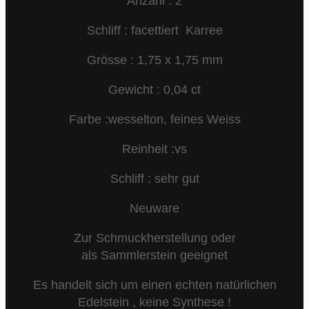
Anzahl : 2
Schliff : facettiert Karree
Grösse : 1,75 x 1,75 mm
Gewicht : 0,04 ct
Farbe :wesselton, feines Weiss
Reinheit :vs
Schliff : sehr gut
Neuware
Zur Schmuckherstellung oder
als Sammlerstein geeignet
Es handelt sich um einen echten natürlichen
Edelstein , keine Synthese !