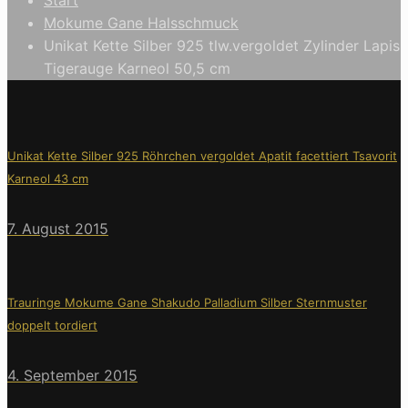
Mokume Gane Halsschmuck
Unikat Kette Silber 925 tlw.vergoldet Zylinder Lapis
Tigerauge Karneol 50,5 cm
Unikat Kette Silber 925 Röhrchen vergoldet Apatit facettiert Tsavorit
Karneol 43 cm
7. August 2015
Trauringe Mokume Gane Shakudo Palladium Silber Sternmuster
doppelt tordiert
4. September 2015