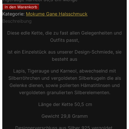
In den Warenkorb
Kategorie:
Mokume Gane Halsschmuck
Beschreibung
Diese edle Kette, die zu fast allen Gelegenheiten und
Outfits passt,
ist ein Einzelstück aus unserer Design-Schmiede, sie
besteht aus
Lapis, Tigerauge und Karneol, abwechselnd mit
Silberröhrchen und vergoldeten Silberkugeln die als
Gelenke dienen, sowie polierten Hämatitlinsen und
vergoldeten granulierten Silberelementen.
Länge der Kette 50,5 cm
Gewicht 29,8 Gramm
Designerverschluss aus Silber 925 vergoldet.