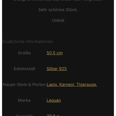
Sehr schönes Stück.
Unikat
Zusätzliche Informationen
Größe
50,5 cm
Edelmetall
Silber 925
Haupt-Stein & Perlen
Lapis, Karneol, Tigerauge,
Marke
Leguan
Gewicht
29,8 g