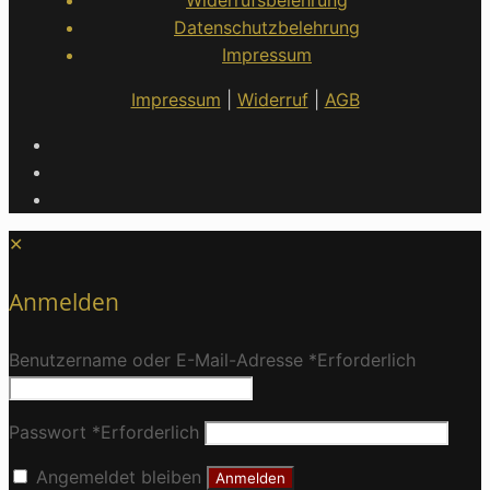
Datenschutzbelehrung
Impressum
Impressum
|
Widerruf
|
AGB
✕
Anmelden
Benutzername oder E-Mail-Adresse
*
Erforderlich
Passwort
*
Erforderlich
Angemeldet bleiben
Anmelden