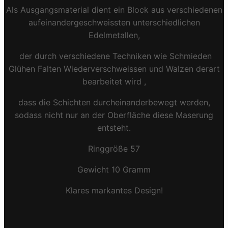
Als Ausgangsmaterial dient ein Block aus verschiedenen
aufeinandergeschweissten unterschiedlichen
Edelmetallen,
der durch verschiedene Techniken wie Schmieden
Glühen Falten Wiederverschweissen und Walzen derart
bearbeitet wird ,
dass die Schichten durcheinanderbewegt werden,
sodass nicht nur an der Oberfläche diese Maserung
entsteht.
Ringgröße 57
Gewicht 10 Gramm
Klares markantes Design!