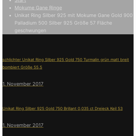
Mokume Gane Ringe
Unikat Ring Silber 925 mit Mokume Gane Gold 900
Palladium 500 Silber 925 Größe 57 Fläche
geschwungen
schlichter Unikat Ring Silber 925 Gold 750 Turmalin grün matt breit
bombiert Größe 55,5
1. November 2017
Unikat Ring Silber 925 Gold 750 Brillant 0,035 ct Dreieck Keil 53
1. November 2017