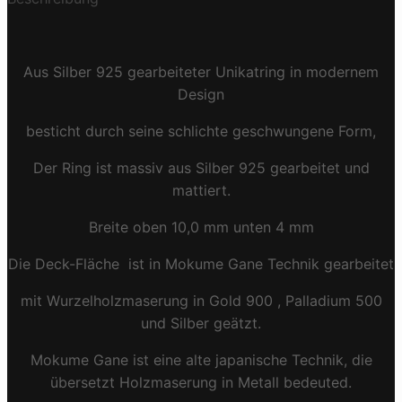
Aus Silber 925 gearbeiteter Unikatring in modernem
Design
besticht durch seine schlichte geschwungene Form,
Der Ring ist massiv aus Silber 925 gearbeitet und
mattiert.
Breite oben 10,0 mm unten 4 mm
Die Deck-Fläche ist in Mokume Gane Technik gearbeitet
mit Wurzelholzmaserung in Gold 900 , Palladium 500
und Silber geätzt.
Mokume Gane ist eine alte japanische Technik, die
übersetzt Holzmaserung in Metall bedeuted.