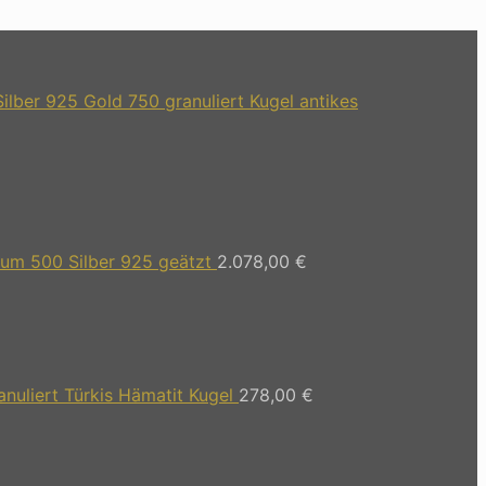
lber 925 Gold 750 granuliert Kugel antikes
um 500 Silber 925 geätzt
2.078,00
€
anuliert Türkis Hämatit Kugel
278,00
€