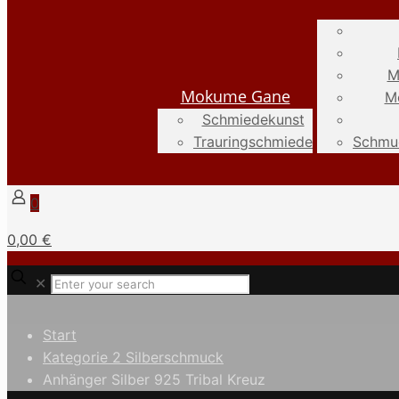
M
Mokume Gane
M
Schmiedekunst
Trauringschmiede
Schmuc
0
0,00 €
✕
Start
Kategorie 2 Silberschmuck
Anhänger Silber 925 Tribal Kreuz