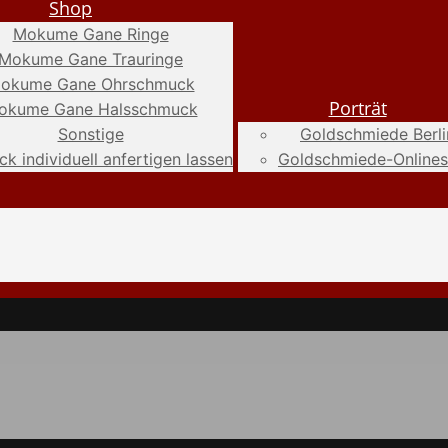
Shop
Mokume Gane Ringe
Mokume Gane Trauringe
okume Gane Ohrschmuck
Porträt
okume Gane Halsschmuck
Sonstige
Goldschmiede Berli
k individuell anfertigen lassen
Goldschmiede-Online