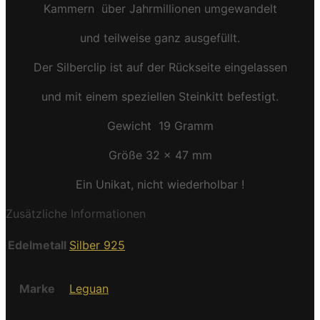
Kammern über Jahrmillionen umgewandelt
und teilweise ganz ausgefüllt.
Der Silberclip ist auf der Rückseite eingelassen
und mit einem speziellen Steinkitt befestigt.
Gewicht 19 Gramm
Größe 32 x 47 mm
Ein Unikat, nicht wiederholbar !
Zusätzliche Informationen
Edelmetall
Silber 925
Marke
Leguan