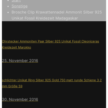
Sonstige
Brosche Clip Krawattennadel Ammonit Silber 925
Unikat Fossil Kreidezeit Madagaskar
Ohrstecker Ammoniten Paar Silber 925 Unikat Fossil Cleoniceras
Kreidezeit Marokko
25. November 2016
schlichter Unikat Ring Silber 925 Gold 750 matt runde Schiene 3,2
mm Größe 59
30. November 2016