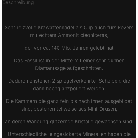
Beschreibung
Sehr reizvolle Krawattennadel als Clip auch fürs Revers
mit echtem Ammonit cleoniceras,
der vor ca. 140 Mio. Jahren gelebt hat
Das Fossil ist in der Mitte mit einer sehr dünnen
Diamantsäge aufgeschnitten.
Dadurch enstehen 2 spiegelverkehrte Scheiben, die
dann hochglanzpoliert werden.
Die Kammern die ganz fein bis nach innen ausgebildet
sind, bestehen teilweise aus Mini-Drusen,
an deren Wandung glitzernde Kristalle gewachsen sind.
Unterschiedliche eingesickerte Mineralien haben die