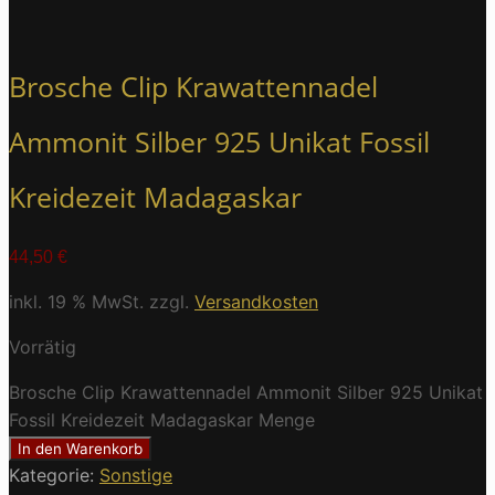
Brosche Clip Krawattennadel
Ammonit Silber 925 Unikat Fossil
Kreidezeit Madagaskar
44,50
€
inkl. 19 % MwSt.
zzgl.
Versandkosten
Vorrätig
Brosche Clip Krawattennadel Ammonit Silber 925 Unikat
Fossil Kreidezeit Madagaskar Menge
In den Warenkorb
Kategorie:
Sonstige