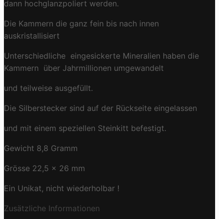
dann hochglanzpoliert werden.
Die Kammern die ganz fein bis nach innen
auskristallisiert
Unterschiedliche eingesickerte Mineralien haben die
Kammern über Jahrmillionen umgewandelt
und teilweise ausgefüllt.
Die Silberstecker sind auf der Rückseite eingelassen
und mit einem speziellen Steinkitt befestigt.
Gewicht 8,8 Gramm
Grösse 22,5 x 26 mm
Ein Unikat, nicht wiederholbar !
Zusätzliche Informationen