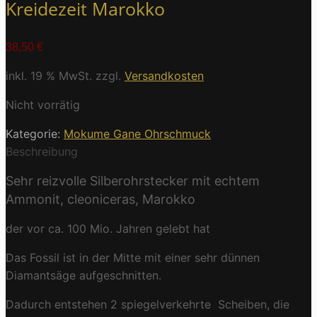
Kreidezeit Marokko
38,50
€
inkl. 19 % MwSt.
zzgl.
Versandkosten
Nicht vorrätig
Kategorie:
Mokume Gane Ohrschmuck
Beschreibung
Sehr reizvolle Silberohrstecker mit echtem
Ammonit, cleoniceras, Marokko
der vor ca. 100 Mio. Jahren gelebt hat
Das Fossil ist in der Mitte mit einer sehr dünnen
Diamantsäge aufgeschnitten.
Dadurch entstehen 2 spiegelverkehrte Scheiben, die