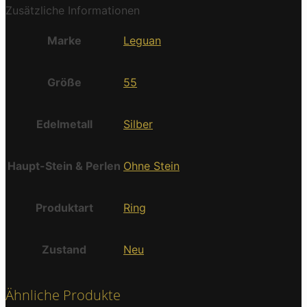
Zusätzliche Informationen
Marke
Leguan
Größe
55
Edelmetall
Silber
Haupt-Stein & Perlen
Ohne Stein
Produktart
Ring
Zustand
Neu
Ähnliche Produkte