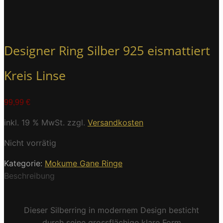
Designer Ring Silber 925 eismattiert
Kreis Linse
99,99
€
inkl. 19 % MwSt.
zzgl.
Versandkosten
Nicht vorrätig
Kategorie:
Mokume Gane Ringe
Beschreibung
Dieser Silberring in modernem Design besticht
durch seine grossflächige klare Form