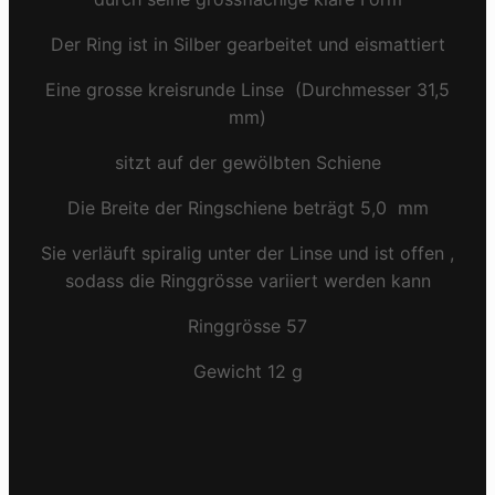
Der Ring ist in Silber gearbeitet und eismattiert
Eine grosse kreisrunde Linse (Durchmesser 31,5
mm)
sitzt auf der gewölbten Schiene
Die Breite der Ringschiene beträgt 5,0 mm
Sie verläuft spiralig unter der Linse und ist offen ,
sodass die Ringgrösse variiert werden kann
Ringgrösse 57
Gewicht 12 g