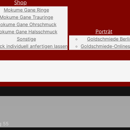
Shop
Mokume Gane Ringe
Mokume Gane Trauringe
okume Gane Ohrschmuck
Porträt
okume Gane Halsschmuck
Sonstige
Goldschmiede Berli
k individuell anfertigen lassen
Goldschmiede-Online
g 55