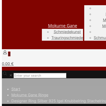
M
Mokume Gane
M
Schmiedekunst
Trauringschmiede
Schmuc
0
0,00 €
✕
Start
Mokume Gane Ringe
Designer Ring Silber 925 Igel Knubbelring Stachelrin