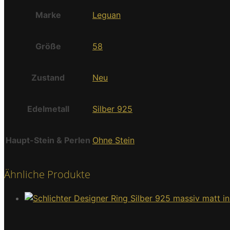
Marke
Leguan
Größe
58
Zustand
Neu
Edelmetall
Silber 925
Haupt-Stein & Perlen
Ohne Stein
Ähnliche Produkte