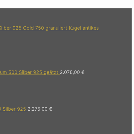
lber 925 Gold 750 granuliert Kugel antikes
um 500 Silber 925 geätzt
2.078,00
€
 Silber 925
2.275,00
€