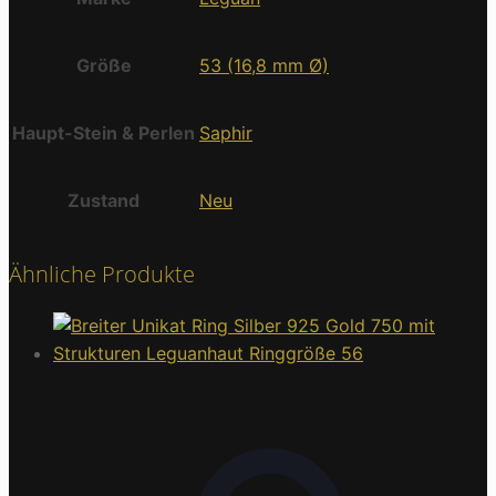
Größe
53 (16,8 mm Ø)
Haupt-Stein & Perlen
Saphir
Zustand
Neu
Ähnliche Produkte