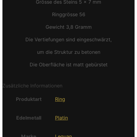
Grösse des Steins 5 x 7 mm
Ringgrösse 56
Gewicht 3,8 Gramm
Die Vertiefungen sind eingeschwärzt,
um die Struktur zu betonen
Die Oberfläche ist matt gebürstet
Zusätzliche Informationen
Produktart
Ring
Edelmetall
Platin
Marke
Leguan