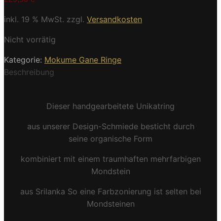
inkl. 19 % MwSt.
zzgl.
Versandkosten
Nicht vorrätig
Kategorie:
Mokume Gane Ringe
Beschreibung
Dieser handgearbeitete Unikatring
aus unserer Design-Schmiede besticht durch
seine organische Form
kombiniert mit einem traumhaften mehrfarbigen
Mondstein
aus Srilanka So eine Farbzonierung ist selten bei
Mondsteinen