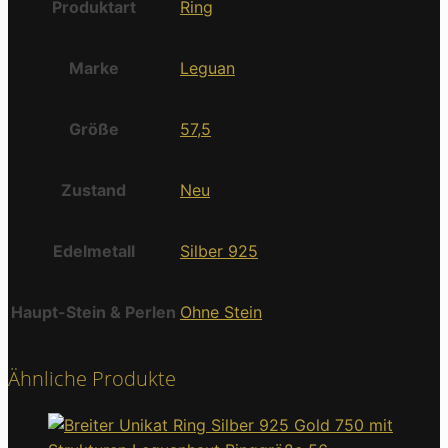
Produktart
Ring
Marke
Leguan
Größe
57,5
Zustand
Neu
Edelmetall
Silber 925
Haupt-Stein & Perlen
Ohne Stein
Ähnliche Produkte