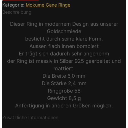
Kategorie:
Mokume Gane Ringe
Beschreibung
Dieser Ring in modernem Design aus unserer
Goldschmiede
besticht durch seine klare Form.
Aussen flach innen bombiert
Er trägt sich dadurch sehr angenehm
der Ring ist massiv in Silber 925 gearbeitet und
mattiert.
Die Breite 6,0 mm
Die Stärke 2,4 mm
Ringgröße 58
Gewicht 8,5 g
Anfertigung in anderen Größen möglich.
Zusätzliche Informationen