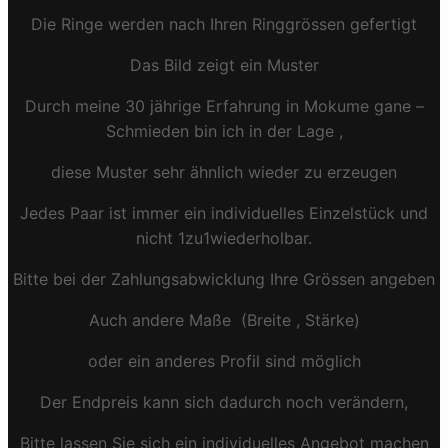
Die Ringe werden nach Ihren Ringgrössen gefertigt
Das Bild zeigt ein Muster
Durch meine 30 jährige Erfahrung in Mokume gane –
Schmieden bin ich in der Lage ,
diese Muster sehr ähnlich wieder zu erzeugen
Jedes Paar ist immer ein individuelles Einzelstück und
nicht 1zu1wiederholbar.
Bitte bei der Zahlungsabwicklung Ihre Grössen angeben
Auch andere Maße (Breite , Stärke)
oder ein anderes Profil sind möglich
Der Endpreis kann sich dadurch noch verändern,
Bitte lassen Sie sich ein individuelles Angebot machen