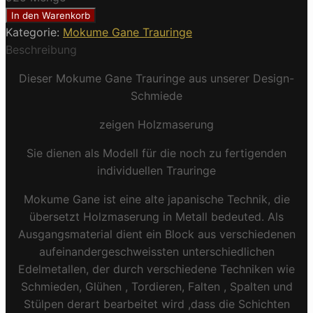
In den Warenkorb
Kategorie:
Mokume Gane Trauringe
Beschreibung
Dieser Mokume Gane Trauringe aus unserer Design-
Schmiede
zeigen Holzmaserung
Sie dienen als Modell für die noch zu fertigenden
individuellen Trauringe
Mokume Gane ist eine alte japanische Technik, die
übersetzt Holzmaserung in Metall bedeuted. Als
Ausgangsmaterial dient ein Block aus verschiedenen
aufeinandergeschweissten unterschiedlichen
Edelmetallen, der durch verschiedene Techniken wie
Schmieden, Glühen , Tordieren, Falten , Spalten und
Stülpen derart bearbeitet wird ,dass die Schichten