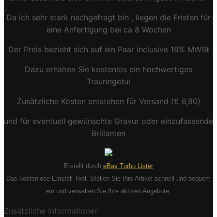
Da ich sehr stark nachgefragt bin , liegen die Fristen für
eine Anfertigung bei ca 8 Wochen
Der Preis bezieht sich auf ein Paar inclusive 19% MWSt
Dazu erhalten Sie kostenlos ein hochwertiges
Trauringetui
Zusätzliche Kosten entstehen für Versand (€ 6,90)
und für eventuell gewünschte Gravur oder einzufassende
Brillanten
Erstellt durch
eBay Turbo Lister
Das kostenlose Einstell-Tool. Stellen Sie Ihre Artikel schnell und bequem
ein und verwalten Sie Ihre aktiven Angebote.
Zusätzliche Informationen