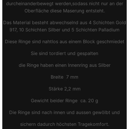
durcheinanderbewegt werden,sodass nicht nur an der
Oberfläche diese Maserung entsteht.
Das Material besteht abwechselnd aus 4 Schichten Gold
917, 10 Schichten Silber und 5 Schichten Palladium
Diese Ringe sind nahtlos aus einem Block geschmiedet
Sie sind tordiert und gespalten
die Ringe haben einen Innenring aus Silber
Breite 7 mm
Stärke 2,2 mm
Gewicht beider Ringe ca. 20 g
Die Ringe sind nach innen und aussen gewölbt und
sichern dadurch höchsten Tragekomfort.