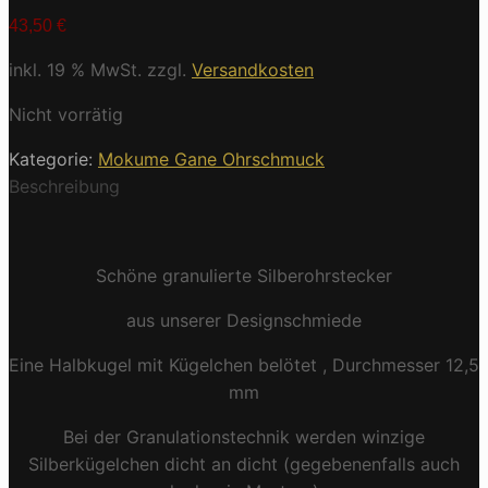
43,50
€
inkl. 19 % MwSt.
zzgl.
Versandkosten
Nicht vorrätig
Kategorie:
Mokume Gane Ohrschmuck
Beschreibung
Schöne granulierte Silberohrstecker
aus unserer Designschmiede
Eine Halbkugel mit Kügelchen belötet , Durchmesser 12,5
mm
Bei der Granulationstechnik werden winzige
Silberkügelchen dicht an dicht (gegebenenfalls auch