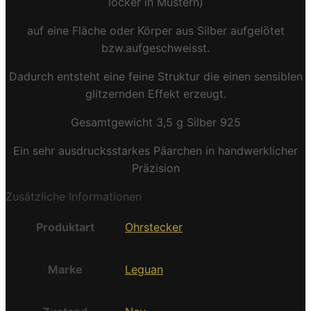
locker in Mustern)
auf eine Fläche oder Körper aus Silber aufgelötet
bzw.aufgeschweisst.
Dadurch entsteht eine feine Struktur die einen sensiblen
glitzernden Effekt erzeugt.
Gesamtgewicht 3,5 g Silber 925
Ein sehr ausdrucksstarkes Päarchen in handwerklicher
Präzision
Zusätzliche Informationen
Produktart
Ohrstecker
Marke
Leguan