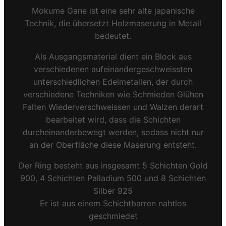
Mokume Gane ist eine sehr alte japanische
Technik, die übersetzt Holzmaserung in Metall
bedeutet.
Als Ausgangsmaterial dient ein Block aus
verschiedenen aufeinandergeschweissten
unterschiedlichen Edelmetallen, der durch
verschiedene Techniken wie Schmieden Glühen
Falten Wiederverschweissen und Walzen derart
bearbeitet wird, dass die Schichten
durcheinanderbewegt werden, sodass nicht nur
an der Oberfläche diese Maserung entsteht.
Der Ring besteht aus insgesamt 5 Schichten Gold
900, 4 Schichten Palladium 500 und 8 Schichten
Silber 925
Er ist aus einem Schichtbarren nahtlos
geschmiedet