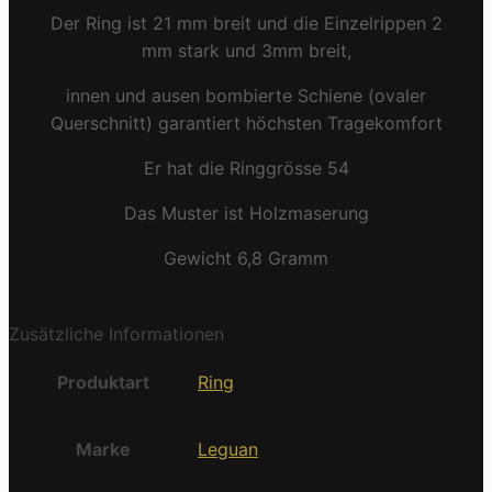
Der Ring ist 21 mm breit und die Einzelrippen 2
mm stark und 3mm breit,
innen und ausen bombierte Schiene (ovaler
Querschnitt) garantiert höchsten Tragekomfort
Er hat die Ringgrösse 54
Das Muster ist Holzmaserung
Gewicht 6,8 Gramm
Zusätzliche Informationen
Produktart
Ring
Marke
Leguan