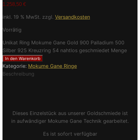
1.258,50
€
inkl. 19 % MwSt.
zzgl.
Versandkosten
Vorrätig
Unikat Ring Mokume Gane Gold 900 Palladium 500
Silber 925 Kreuzring 54 nahtlos geschmiedet Menge
In den Warenkorb
Kategorie:
Mokume Gane Ringe
Beschreibung
Dieses Einzelstück aus unserer Goldschmiede ist
in aufwändiger Mokume Gane Technik gearbeitet.
Es ist sofort verfügbar