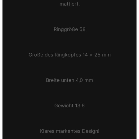
mattiert.
Ringgröße 58
Größe des Ringkopfes 14 x 25 mm
Breite unten 4,0 mm
Gewicht 13,6
Klares markantes Design!