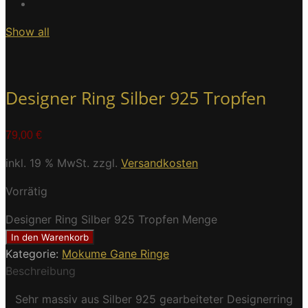
Show all
Designer Ring Silber 925 Tropfen
79,00
€
inkl. 19 % MwSt.
zzgl.
Versandkosten
Vorrätig
Designer Ring Silber 925 Tropfen Menge
In den Warenkorb
Kategorie:
Mokume Gane Ringe
Beschreibung
Sehr massiv aus Silber 925 gearbeiteter Designerring