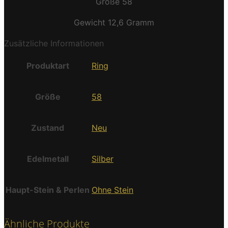
Größe 58
Gewicht 12,6 Gramm
Zusätzliche Informationen
Produktart
Ring
Größe
58
Zustand
Neu
Edelmetall
Silber
Haupt-Stein & Perlen
Ohne Stein
Ähnliche Produkte