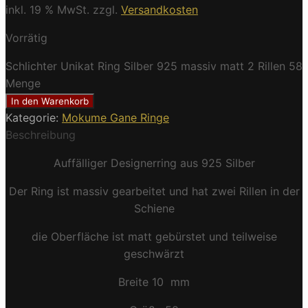
inkl. 19 % MwSt.
zzgl.
Versandkosten
Vorrätig
Schlichter Unikat Ring Silber 925 massiv matt 2 Rillen 58
Menge
In den Warenkorb
Kategorie:
Mokume Gane Ringe
Beschreibung
Auffälliger Designerring aus 925 Silber
Der Ring ist massiv gearbeitet und hat zwei Rillen in der
Schiene
die Oberfläche ist matt gebürstet und teilweise
geschwärzt
Breite 10 mm