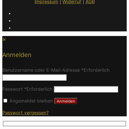
Impressum
|
Widerruf
|
AGB
✕
Anmelden
Benutzername oder E-Mail-Adresse
*
Erforderlich
Passwort
*
Erforderlich
Angemeldet bleiben
Anmelden
Passwort vergessen?