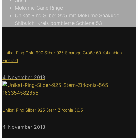
Mokume Gane Ringe
Unikat Ring Silber 925 mit Mokume Shakudo,
Shibuichi Kreis bombierte Schiene 53
Unikat Ring Gold 900 Silber 925 Smaragd Größe 60 Kolumbien
Emerald
4. November 2018
Unikat Ring Silber 925 Stern Zirkonia 56,5
4. November 2018