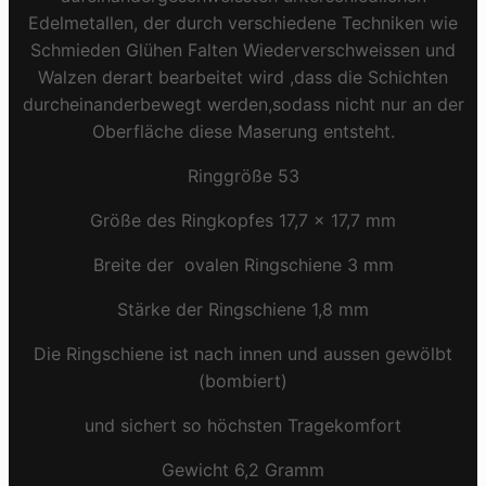
Edelmetallen, der durch verschiedene Techniken wie
Schmieden Glühen Falten Wiederverschweissen und
Walzen derart bearbeitet wird ,dass die Schichten
durcheinanderbewegt werden,sodass nicht nur an der
Oberfläche diese Maserung entsteht.
Ringgröße 53
Größe des Ringkopfes 17,7 x 17,7 mm
Breite der ovalen Ringschiene 3 mm
Stärke der Ringschiene 1,8 mm
Die Ringschiene ist nach innen und aussen gewölbt
(bombiert)
und sichert so höchsten Tragekomfort
Gewicht 6,2 Gramm