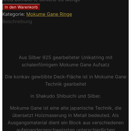
In den Warenkorb
Kategorie:
Mokume Gane Ringe
Beschreibung
Aus Silber 925 gearbeiteter Unikatring mit
schalenfömigem Mokume Gane Aufsatz
Die konkav gewölbte Deck-Fläche ist in Mokume Gane
Technik gearbeitet
in Shakudo Shibuichi und Silber.
Mokume Gane ist eine alte japanische Technik, die
übersetzt Holzmaserung in Metall bedeuted. Als
Ausgangsmaterial dient ein Block aus verschiedenen
aufeinandergeschweissten unterschiedlichen