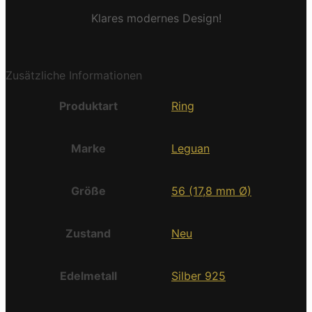
Klares modernes Design!
Zusätzliche Informationen
Produktart
Ring
Marke
Leguan
Größe
56 (17,8 mm Ø)
Zustand
Neu
Edelmetall
Silber 925